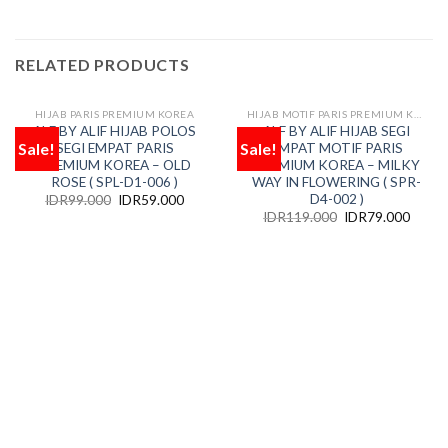
RELATED PRODUCTS
HIJAB PARIS PREMIUM KOREA
HIJAB MOTIF PARIS PREMIUM KOREA
OUT OF STOCK
ALF BY ALIF HIJAB POLOS
ALF BY ALIF HIJAB SEGI
Sale!
Sale!
SEGI EMPAT PARIS
EMPAT MOTIF PARIS
Add
Add
to
to
PREMIUM KOREA – OLD
PREMIUM KOREA – MILKY
wishlist
wishlist
ROSE ( SPL-D1-006 )
WAY IN FLOWERING ( SPR-
D4-002 )
IDR
99.000
IDR
59.000
IDR
119.000
IDR
79.000