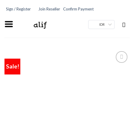
Sign / Register
Join Reseller
Confirm Payment
IDR
Sale!
Add
to
wishlist