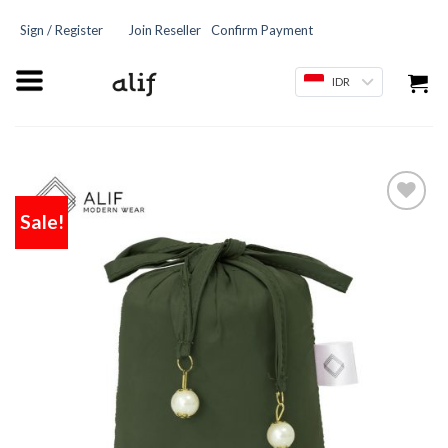
Sign / Register
Join Reseller
Confirm Payment
IDR
Sale!
Add
to
wishlist