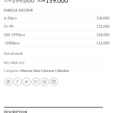
199.000
159.000
IDR
IDR
HARGA GROSIR
6-20pcs
136,000
21-99
131,000
100-1999pcs
126,000
>2000pcs
116,000
Out of stock
SKU:
MKN-051
Categories:
Mukena
,
New Colorway Collection
DESCRIPTION