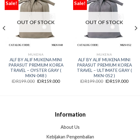
Sale!
Sale!
Add
Add
to
to
wishlist
wishlist
OUT OF STOCK
OUT OF STOCK
MUKENA
MUKENA
ALF BY ALIF MUKENA MINI
ALF BY ALIF MUKENA MINI
PARASUT PREMIUM KOREA
PARASUT PREMIUM KOREA
TRAVEL – OYSTER GRAY (
TRAVEL – ULTIMATE GRAY (
MKN-048 )
MKN-052 )
IDR
199.000
IDR
159.000
IDR
199.000
IDR
159.000
Information
About Us
Kebijakan Pengembalian