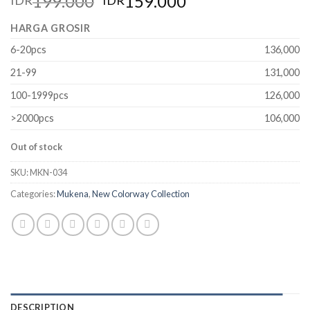
199.000
159.000
IDR
IDR
HARGA GROSIR
6-20pcs
136,000
21-99
131,000
100-1999pcs
126,000
>2000pcs
106,000
Out of stock
SKU:
MKN-034
Categories:
Mukena
,
New Colorway Collection
DESCRIPTION