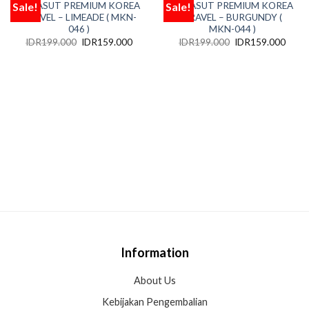
Sale!
Sale!
PARASUT PREMIUM KOREA
PARASUT PREMIUM KOREA
Add
Add
to
to
TRAVEL – LIMEADE ( MKN-
TRAVEL – BURGUNDY (
wishlist
wishlist
046 )
MKN-044 )
IDR
199.000
IDR
159.000
IDR
199.000
IDR
159.000
Information
About Us
Kebijakan Pengembalian