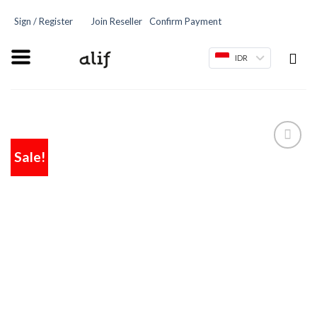
Sign / Register
Join Reseller
Confirm Payment
IDR
Sale!
Add
to
wishlist