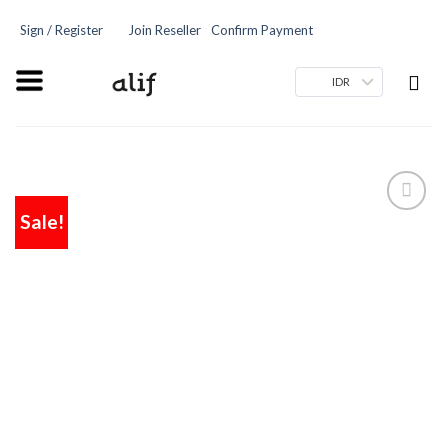
Sign / Register
Join Reseller
Confirm Payment
IDR
Sale!
Add
to
wishlist