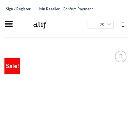
Sign / Register
Join Reseller
Confirm Payment
IDR
Sale!
Add
to
wishlist