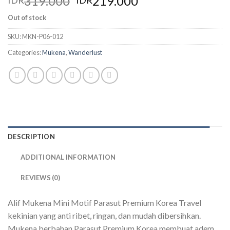
319.000
219.000
IDR
IDR
Out of stock
SKU:
MKN-P06-012
Categories:
Mukena
,
Wanderlust
DESCRIPTION
ADDITIONAL INFORMATION
REVIEWS (0)
Alif Mukena Mini Motif Parasut Premium Korea Travel
kekinian yang anti ribet, ringan, dan mudah dibersihkan.
Mukena berbahan Parasut Premium Korea membuat adem