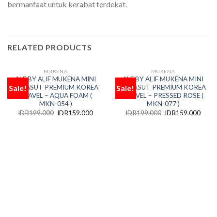
bermanfaat untuk kerabat terdekat.
RELATED PRODUCTS
MUKENA
MUKENA
OUT OF STOCK
OUT OF STOCK
ALF BY ALIF MUKENA MINI
ALF BY ALIF MUKENA MINI
Sale!
Sale!
PARASUT PREMIUM KOREA
PARASUT PREMIUM KOREA
Add
Add
to
to
TRAVEL – AQUA FOAM (
TRAVEL – PRESSED ROSE (
wishlist
wishlist
MKN-054 )
MKN-077 )
IDR
199.000
IDR
159.000
IDR
199.000
IDR
159.000