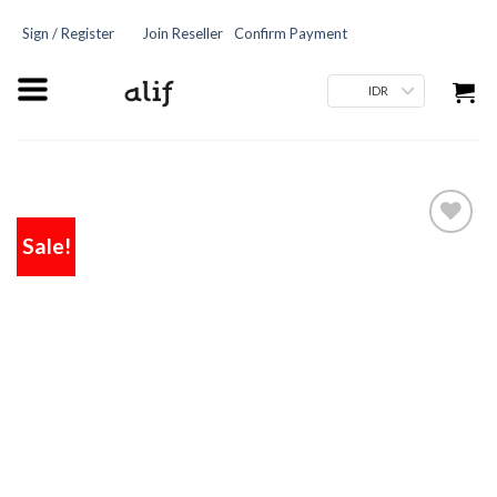
Sign / Register
Join Reseller
Confirm Payment
IDR
Sale!
Add
to
wishlist