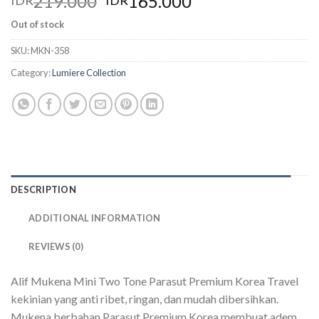
219.000
165.000
IDR
IDR
Out of stock
SKU:
MKN-358
Category:
Lumiere Collection
DESCRIPTION
ADDITIONAL INFORMATION
REVIEWS (0)
Alif Mukena Mini Two Tone Parasut Premium Korea Travel
kekinian yang anti ribet, ringan, dan mudah dibersihkan.
Mukena berbahan Parasut Premium Korea membuat adem