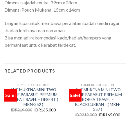
Dimensi sajadah muka: 39cm x 28cm
Dimensi Pouch Mukena: 15cm x 14cm
Jangan lupa untuk membawa peralatan ibadah sendiri agar
ibadah lebih nyaman dan aman.
Bisa menjadi rekomendasi kado/hadiah/hampers yang
bermanfaat untuk kerabat terdekat.
RELATED PRODUCTS
LUMIERE COLLECTION
LUMIERE COLLECTION
OUT OF STOCK
OUT OF STOCK
ALIF MUKENA MINI TWO
ALIF MUKENA MINI TWO
Sale!
Sale!
TONE PARASUT PREMIUM
TONE PARASUT PREMIUM
Add
Add
to
to
KOREA TRAVEL – DESERT (
KOREA TRAVEL –
wishlist
wishlist
MKN-352 )
BLACKCURRANT ( MKN-
357 )
IDR
219.000
IDR
165.000
IDR
219.000
IDR
165.000