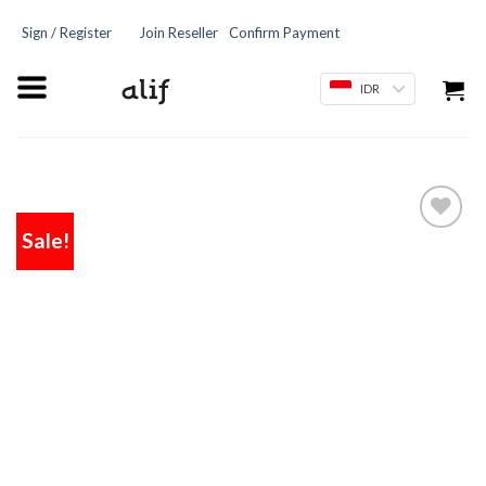
Sign / Register
Join Reseller
Confirm Payment
IDR
Sale!
Add
to
wishlist