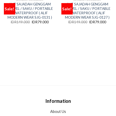
OUT OF STOCK
OUT OF STOCK
ALIF SAJADAH GENGGAM
ALIF SAJADAH GENGGAM
Sale!
Sale!
TRAVEL / SAKU / PORTABLE
TRAVEL / SAKU / PORTABLE
Add
Add
to
to
/ WATERPROOF ( ALIF
/ WATERPROOF ( ALIF
wishlist
wishlist
MODERN WEAR SJG-0131 )
MODERN WEAR SJG-0127 )
IDR
149.000
IDR
79.000
IDR
149.000
IDR
79.000
Information
About Us