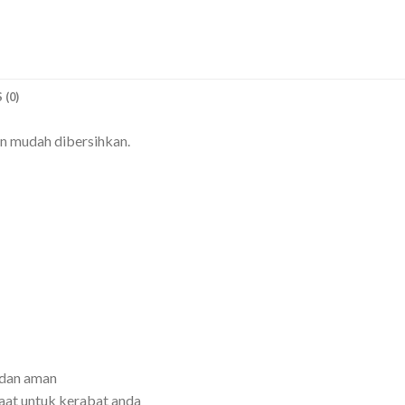
 (0)
an mudah dibersihkan.
 dan aman
at untuk kerabat anda