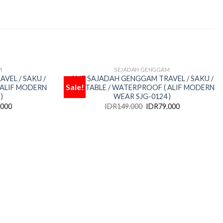
M
SEJADAH GENGGAM
K
OUT OF STOCK
VEL / SAKU /
ALIF SAJADAH GENGGAM TRAVEL / SAKU /
Sale!
 ALIF MODERN
PORTABLE / WATERPROOF ( ALIF MODERN
Add
Add
)
WEAR SJG-0124 )
to
to
wishlist
wishlist
.000
IDR
149.000
IDR
79.000