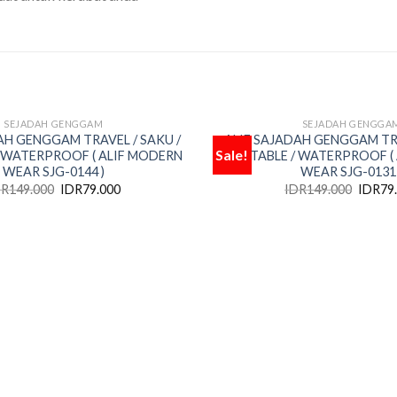
SEJADAH GENGGAM
SEJADAH GENGGA
OUT OF STOCK
OUT OF STOC
AH GENGGAM TRAVEL / SAKU /
ALIF SAJADAH GENGGAM TRA
Sale!
 WATERPROOF ( ALIF MODERN
PORTABLE / WATERPROOF (
Add
WEAR SJG-0144 )
WEAR SJG-0131 
to
wishlist
DR
149.000
IDR
79.000
IDR
149.000
IDR
79