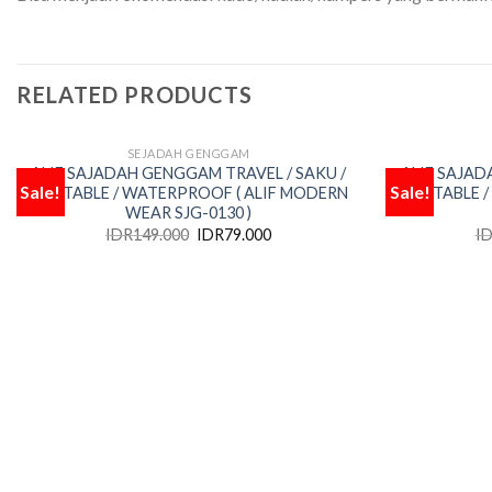
RELATED PRODUCTS
SEJADAH GENGGAM
OUT OF STOCK
ALIF SAJADAH GENGGAM TRAVEL / SAKU /
ALIF SAJAD
Sale!
Sale!
PORTABLE / WATERPROOF ( ALIF MODERN
PORTABLE /
Add
WEAR SJG-0130 )
to
wishlist
IDR
149.000
IDR
79.000
I