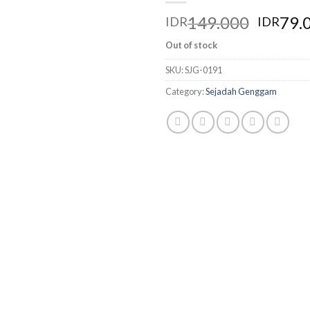
149.000
79.
IDR
IDR
Out of stock
SKU:
SJG-0191
Category:
Sejadah Genggam