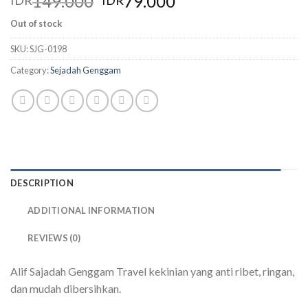
149.000
79.000
IDR
IDR
Out of stock
SKU:
SJG-0198
Category:
Sejadah Genggam
DESCRIPTION
ADDITIONAL INFORMATION
REVIEWS (0)
Alif Sajadah Genggam Travel kekinian yang anti ribet, ringan,
dan mudah dibersihkan.