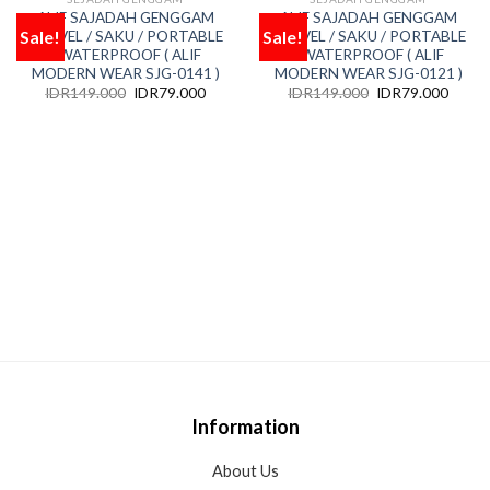
OUT OF STOCK
OUT OF STOCK
ALIF SAJADAH GENGGAM
ALIF SAJADAH GENGGAM
Sale!
Sale!
TRAVEL / SAKU / PORTABLE
TRAVEL / SAKU / PORTABLE
Add
Add
to
to
/ WATERPROOF ( ALIF
/ WATERPROOF ( ALIF
wishlist
wishlist
MODERN WEAR SJG-0141 )
MODERN WEAR SJG-0121 )
IDR
149.000
IDR
79.000
IDR
149.000
IDR
79.000
Information
About Us