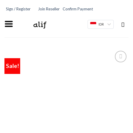
Sign / Register
Join Reseller
Confirm Payment
IDR
Sale!
Add
to
wishlist