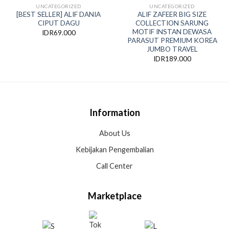
UNCATEGORIZED
UNCATEGORIZED
[BEST SELLER] ALIF DANIA
ALIF ZAFEER BIG SIZE
CIPUT DAGU
COLLECTION SARUNG
Add
Add
to
to
MOTIF INSTAN DEWASA
IDR
69.000
wishlist
wishlist
PARASUT PREMIUM KOREA
JUMBO TRAVEL
IDR
189.000
Information
About Us
Kebijakan Pengembalian
Call Center
Marketplace