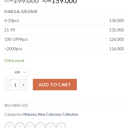
199.000
159.000
IDR
IDR
HARGA GROSIR
6-20pcs
136,000
21-99
131,000
100-1999pcs
126,000
>2000pcs
116,000
576 in stock
IDR
ADD TO CART
SKU:
MKN-035
Categories:
Mukena
,
New Colorway Collection