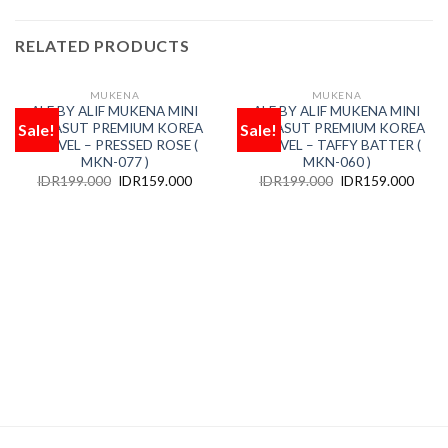
RELATED PRODUCTS
MUKENA
MUKENA
OUT OF STOCK
OUT OF STOCK
ALF BY ALIF MUKENA MINI
ALF BY ALIF MUKENA MINI
Sale!
Sale!
PARASUT PREMIUM KOREA
PARASUT PREMIUM KOREA
Add
Add
to
to
TRAVEL – PRESSED ROSE (
TRAVEL – TAFFY BATTER (
wishlist
wishlist
MKN-077 )
MKN-060 )
IDR
199.000
IDR
159.000
IDR
199.000
IDR
159.000