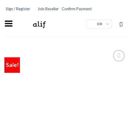
Sign / Register
Join Reseller
Confirm Payment
IDR
Sale!
Add
to
wishlist