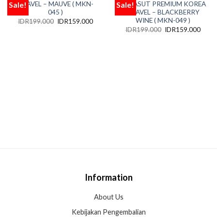
Sale!
Sale!
TRAVEL – MAUVE ( MKN-
PARASUT PREMIUM KOREA
Add
Add
to
to
045 )
TRAVEL – BLACKBERRY
wishlist
wishlist
WINE ( MKN-049 )
IDR
199.000
IDR
159.000
IDR
199.000
IDR
159.000
Information
About Us
Kebijakan Pengembalian