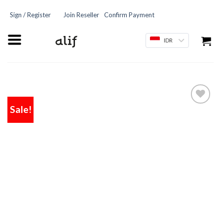
Sign / Register
Join Reseller
Confirm Payment
IDR
Sale!
Add
to
wishlist