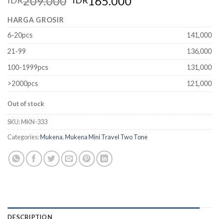
209.000
165.000
IDR
IDR
HARGA GROSIR
6-20pcs
141,000
21-99
136,000
100-1999pcs
131,000
>2000pcs
121,000
Out of stock
SKU:
MKN-333
Categories:
Mukena
,
Mukena Mini Travel Two Tone
DESCRIPTION