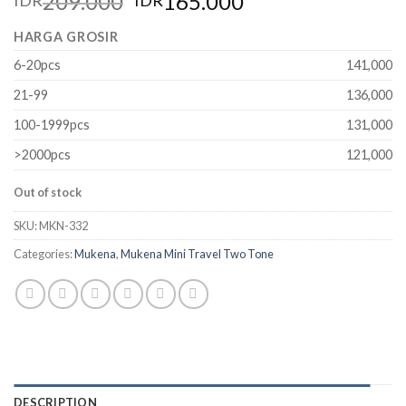
209.000
165.000
IDR
IDR
HARGA GROSIR
6-20pcs
141,000
21-99
136,000
100-1999pcs
131,000
>2000pcs
121,000
Out of stock
SKU:
MKN-332
Categories:
Mukena
,
Mukena Mini Travel Two Tone
DESCRIPTION