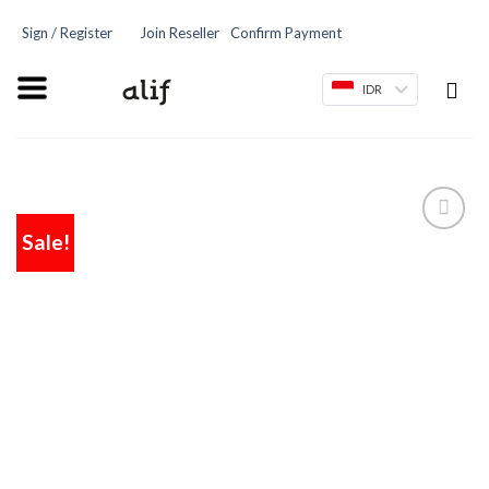
Sign / Register
Join Reseller
Confirm Payment
IDR
Sale!
Add
to
wishlist