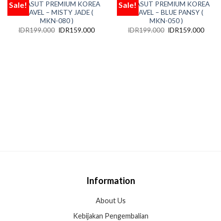
Sale!
Sale!
PARASUT PREMIUM KOREA
PARASUT PREMIUM KOREA
Add
Add
to
to
TRAVEL – MISTY JADE (
TRAVEL – BLUE PANSY (
wishlist
wishlist
MKN-080 )
MKN-050 )
IDR
199.000
IDR
159.000
IDR
199.000
IDR
159.000
Information
About Us
Kebijakan Pengembalian